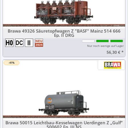
Brawa 49326 Säuretopfwagen Z "BASF" Mainz 514 666
Ep. II DRG
Nur noch wenige auf Lager
56,30 €
*
-41%
Brawa 50015 Leichtbau-Kesselwagen Uerdingen Z „Gulf”
500602 Ep. III NS