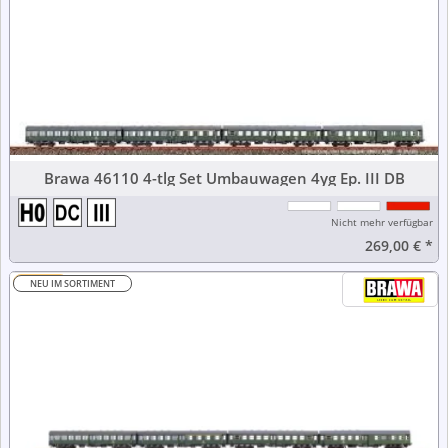
Brawa 46110 4-tlg Set Umbauwagen 4yg Ep. III DB
Nicht mehr verfügbar
269,00 €
*
-44%
NEU IM SORTIMENT