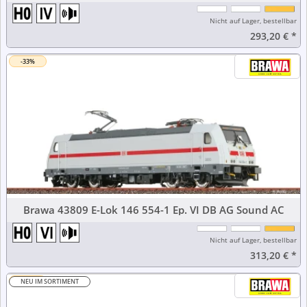
Nicht auf Lager, bestellbar
293,20 €
*
-33%
Brawa 43809 E-Lok 146 554-1 Ep. VI DB AG Sound AC
Nicht auf Lager, bestellbar
313,20 €
*
-37%
NEU IM SORTIMENT