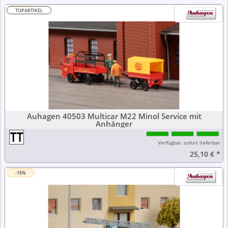
-15%
TOPARTIKEL
Auhagen 40503 Multicar M22 Minol Service mit
Anhänger
Verfügbar, sofort lieferbar
25,10 €
*
-15%