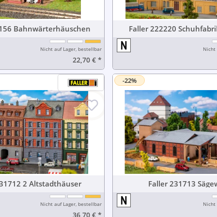
Faller 222156 Bahnwärterhäuschen
Faller 222220 Sch
Nicht auf Lager, bestellbar
Nicht 
22,70 €
*
-22%
Faller 231712 2 Altstadthäuser
Faller 23171
Nicht auf Lager, bestellbar
Nicht 
36,70 €
*