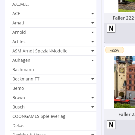
A.C.M.E.
ACE
Amati
Arnold
Artitec
-22%
ASM Arndt Spezial-Modelle
Auhagen
Bachmann
Beckmann TT
Bemo
Brawa
Busch
COONGAMES Spieleverlag
Dekas
Doehler & Haass