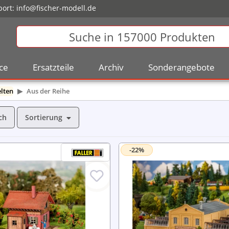
ort:
info@fischer-modell.de
ce
Ersatzteile
Archiv
Sonderangebote
lten
Aus der Reihe
Sortierung
ch
-22%