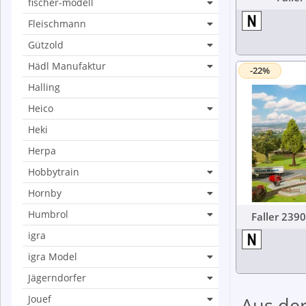
fischer-modell
Fleischmann
Gützold
Hädl Manufaktur
-22%
Halling
Heico
Heki
Herpa
Hobbytrain
Hornby
Humbrol
igra
igra Model
Jägerndorfer
Jouef
Aus der