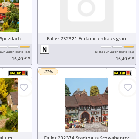
he mit Spitzdach
Faller 232321 Einfamilienhaus grau
auf Lager, bestellbar
Nicht auf Lager, bestellbar
16,40 €
*
16,40 €
*
-22%
 Kate Ballum
Faller 232374 Stadthaus Schwabentor