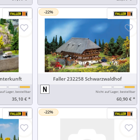
-22%
ernenunterkunft
Faller 232258 Schwarzwaldhof
auf Lager, bestellbar
Nicht auf Lager, bestellbar
35,10 €
*
60,90 €
*
-22%