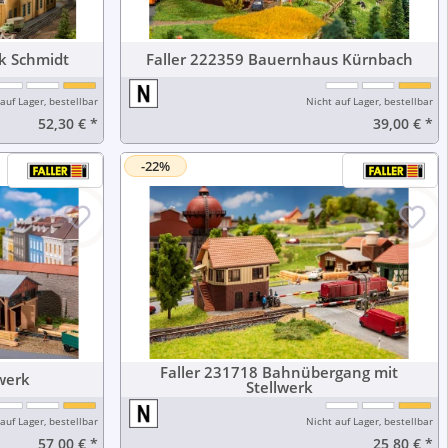
uhfabrik Schmidt
Faller 222359 Bauernhaus Kürnbach
auf Lager, bestellbar
Nicht auf Lager, bestellbar
52,30 €
*
39,00 €
*
-22%
Faller 231718 Bahnübergang mit
3 Sägewerk
Stellwerk
auf Lager, bestellbar
Nicht auf Lager, bestellbar
57,00 €
*
25,80 €
*