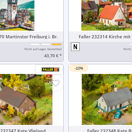
Faller 232270 Martinstor Freiburg i. Br.
Faller 232314 Kirc
Nicht auf Lager, bestellbar
Nicht 
43,70 €
*
-22%
Faller 232347 Kate Vlieland
Faller 232348