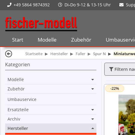
+49 5864 9874392
Di
-
Do 9-12 & 13-15 Uhr
Supp
Start
Modelle
Zubehör
Umbauservi
Startseite
Hersteller
Faller
Spur N
Miniaturwe
Kategorien
Filtern na
Modelle
-22%
Zubehör
Umbauservice
Ersatzteile
Archiv
Hersteller