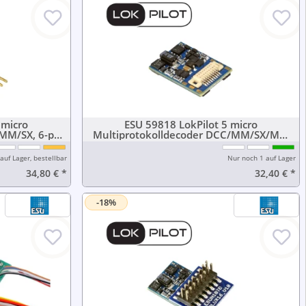
 micro
ESU 59818 LokPilot 5 micro
MM/SX, 6-pin
Multiprotokolldecoder DCC/MM/SX/M4,
Next18 Schnittstelle
auf Lager, bestellbar
Nur noch 1 auf Lager
34,80 €
*
32,40 €
*
-18%