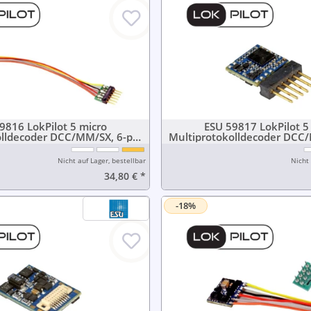
9816 LokPilot 5 micro
ESU 59817 LokPilot 5
olldecoder DCC/MM/SX, 6-pin
Multiprotokolldecoder DCC/
ker NEM651 mit Kabel
Stecker Direkt
Nicht auf Lager, bestellbar
Nicht 
34,80 €
*
-18%