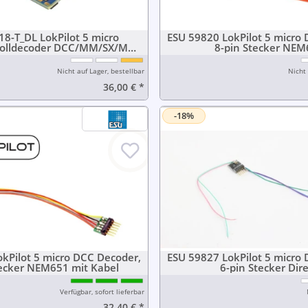
8-T_DL LokPilot 5 micro
ESU 59820 LokPilot 5 micro
kolldecoder DCC/MM/SX/M4,
8-pin Stecker NEM
Schnittstelle für Tillig
lepptenderdampflok
Nicht auf Lager, bestellbar
Nicht 
36,00 €
*
-18%
kPilot 5 micro DCC Decoder,
ESU 59827 LokPilot 5 micro
tecker NEM651 mit Kabel
6-pin Stecker Dir
Verfügbar, sofort lieferbar
32,40 €
*