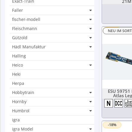
Exact-Train
21MT
Faller
fischer-modell
Fleischmann
-20%
NEU IM SOR
Gützold
Hädl Manufaktur
Halling
Heico
Heki
Herpa
ESU 59751 
Hobbytrain
Atlas Leg
Hornby
Humbrol
igra
-18%
igra Model