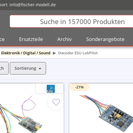
ort:
info@fischer-modell.de
ce
Ersatzteile
Archiv
Sonderangebote
Elektronik / Digital / Sound
Decoder ESU LokPilot
Sortierung
ch
-21%