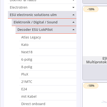
Electrotren
-18%
ESU electronic solutions ulm
Elektronik / Digital / Sound
Decoder ESU LokPilot
Atlas Legacy
Kato
Next18
ES
6-polig
Multiproto
8-polig
PluX
21MTC
-18%
E24
mit Kabel
Direct onboard