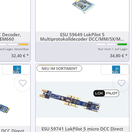
C Decoder,
ESU 59649 LokPilot 5
 NEM660
Multiprotokolldecoder DCC/MM/SX/M4,
21MTC MKL
auf Lager, bestellbar
Nur noch 1 auf Lager
32,40 €
*
34,80 €
*
-20%
NEU IM SORTIMENT
ESU 59741 LokPilot 5 micro DCC Direct
 DCC Direct