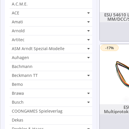
A.C.M.E.
ACE
ESU 54610 L
MM/DCC/SX
Amati
Arnold
Artitec
-17%
ASM Arndt Spezial-Modelle
Auhagen
Bachmann
Beckmann TT
Bemo
Brawa
Busch
ES
COONGAMES Spieleverlag
Multiproto
8-
Dekas
Doehler & Haass