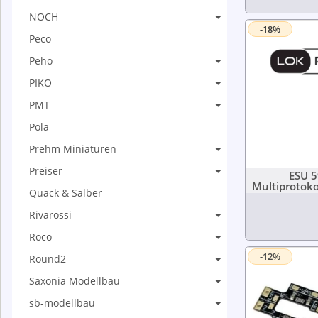
NOCH
-18%
Peco
Peho
PIKO
PMT
Pola
Prehm Miniaturen
Preiser
ESU 5
Multiprotok
Quack & Salber
Rivarossi
Roco
-12%
Round2
Saxonia Modellbau
sb-modellbau