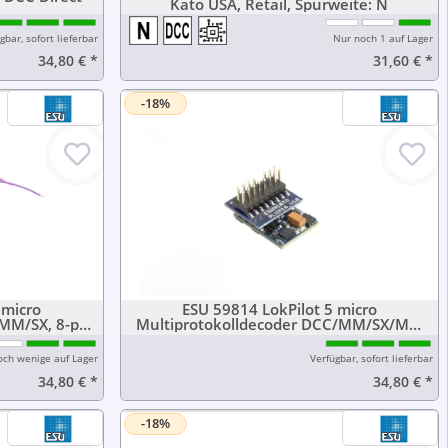
Kato USA, Retail, Spurweite: N
gbar, sofort lieferbar
Nur noch 1 auf Lager
34,80 €
*
31,60 €
*
-18%
 micro
ESU 59814 LokPilot 5 micro
MM/SX, 8-pin
Multiprotokolldecoder DCC/MM/SX/M4,
2
PluX16
och wenige auf Lager
Verfügbar, sofort lieferbar
34,80 €
*
34,80 €
*
-18%