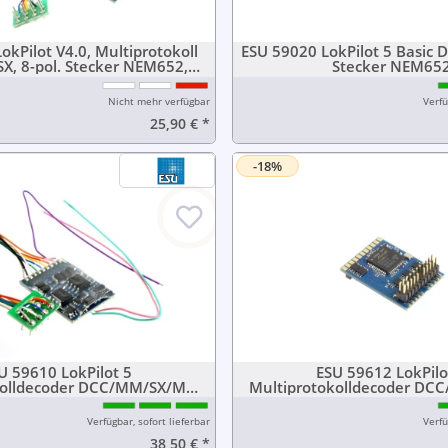
okPilot V4.0, Multiprotokoll
ESU 59020 LokPilot 5 Basic D
, 8-pol. Stecker NEM652,
Stecker NEM65
Kabelbaum
Nicht mehr verfügbar
Verfü
25,90 €
*
-18%
U 59610 LokPilot 5
ESU 59612 LokPilo
kolldecoder DCC/MM/SX/M4,
Multiprotokolldecoder DC
pin Stecker NEM652
PluX22 NEM65
Verfügbar, sofort lieferbar
Verfü
38,50 €
*