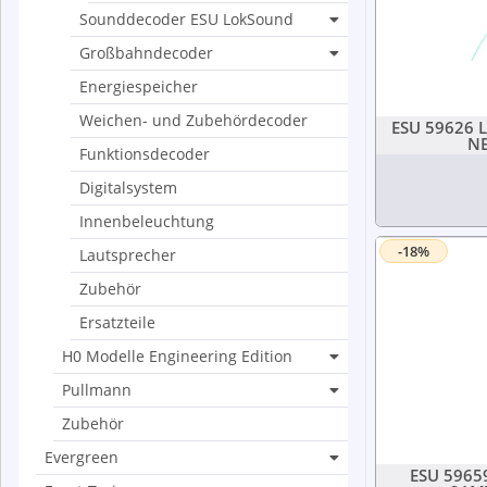
Sounddecoder ESU LokSound
Großbahndecoder
Energiespeicher
Weichen- und Zubehördecoder
ESU 59626 L
N
Funktionsdecoder
Digitalsystem
Innenbeleuchtung
-18%
Lautsprecher
Zubehör
Ersatzteile
H0 Modelle Engineering Edition
Pullmann
Zubehör
Evergreen
ESU 59659