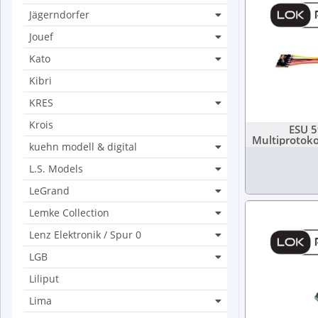
Jägerndorfer
Jouef
Kato
Kibri
KRES
Krois
ESU 5
Multiprotok
kuehn modell & digital
Stec
L.S. Models
LeGrand
Lemke Collection
Lenz Elektronik / Spur 0
LGB
Liliput
Lima