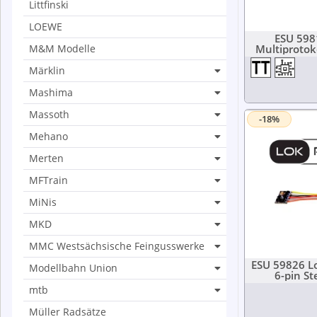
Littfinski
LOEWE
ESU 5981
M&M Modelle
Multiproto
Next18 
Sch
Märklin
Mashima
Massoth
-18%
Mehano
Merten
MFTrain
MiNis
MKD
MMC Westsächsische Feingusswerke
ESU 59826 Lo
Modellbahn Union
6-pin S
mtb
Müller Radsätze