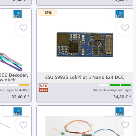
-18%
 DCC Decoder,
ESU 59925 LokPilot 5 Nano E24 DCC
ewinkelt
auf Lager, bestellbar
Nur noch wenige auf Lager
32,40 €
*
34,80 €
*