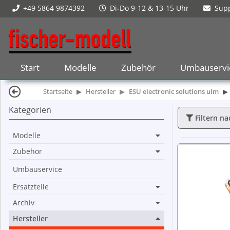
+49 5864 9874392
Di
-
Do 9-12 & 13-15 Uhr
Supp
Start
Modelle
Zubehör
Umbauservi
Startseite
Hersteller
ESU electronic solutions ulm
Kategorien
Filtern na
Modelle
Zubehör
Umbauservice
Ersatzteile
Archiv
Hersteller