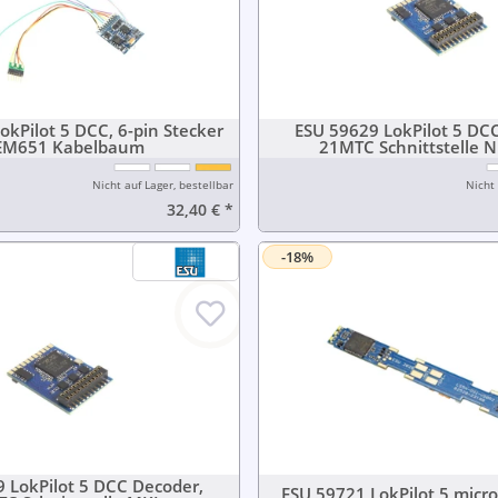
okPilot 5 DCC, 6-pin Stecker
ESU 59629 LokPilot 5 DC
EM651 Kabelbaum
21MTC Schnittstelle
Nicht auf Lager, bestellbar
Nicht 
32,40 €
*
-18%
 LokPilot 5 DCC Decoder,
ESU 59721 LokPilot 5 micro