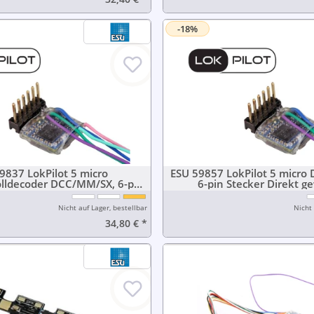
-18%
9837 LokPilot 5 micro
ESU 59857 LokPilot 5 micro
olldecoder DCC/MM/SX, 6-pin
6-pin Stecker Direkt g
Direkt gewinkelt
Nicht auf Lager, bestellbar
Nicht 
34,80 €
*