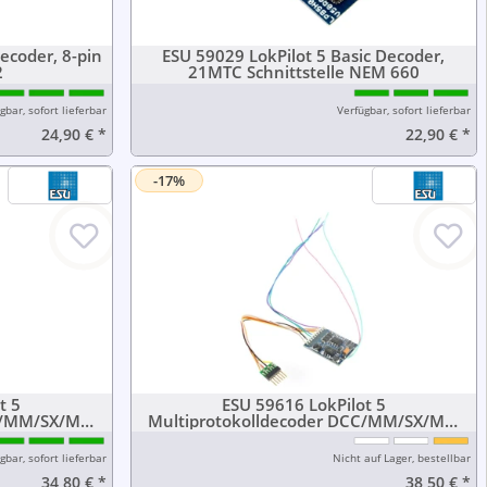
ecoder, 8-pin
ESU 59029 LokPilot 5 Basic Decoder,
2
21MTC Schnittstelle NEM 660
gbar, sofort lieferbar
Verfügbar, sofort lieferbar
24,90 €
*
22,90 €
*
-17%
t 5
ESU 59616 LokPilot 5
C/MM/SX/M4,
Multiprotokolldecoder DCC/MM/SX/M4,
8
6-pin Stecker NEM651
gbar, sofort lieferbar
Nicht auf Lager, bestellbar
34,80 €
*
38,50 €
*