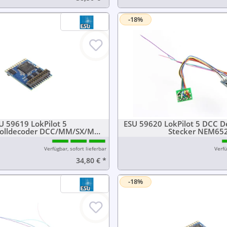
-18%
U 59619 LokPilot 5
ESU 59620 LokPilot 5 DCC D
kolldecoder DCC/MM/SX/M4,
Stecker NEM65
21MTC NEM660
Verfügbar, sofort lieferbar
Verfü
34,80 €
*
-18%