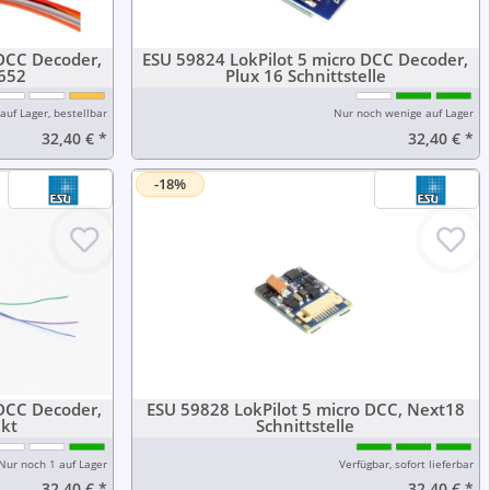
 DCC Decoder,
ESU 59824 LokPilot 5 micro DCC Decoder,
652
Plux 16 Schnittstelle
auf Lager, bestellbar
Nur noch wenige auf Lager
32,40 €
*
32,40 €
*
-18%
 DCC Decoder,
ESU 59828 LokPilot 5 micro DCC, Next18
ekt
Schnittstelle
Nur noch 1 auf Lager
Verfügbar, sofort lieferbar
32,40 €
*
32,40 €
*