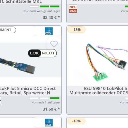
C Schnittstelle MKL
Nur noch wenige auf Lager
Verfü
32,40 €
*
-18%
TIMENT
LokPilot 5 micro DCC Direct
ESU 59810 LokPilot 5
acy, Retail, Spurweite: N
Multiprotokolldecoder DCC/
Stecker NEM65
Nur noch 1 auf Lager
Nur n
31,60 €
*
-18%