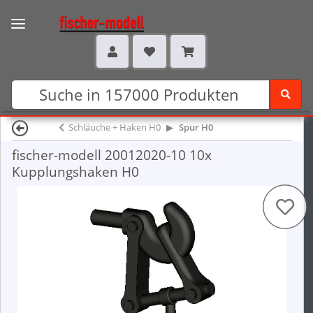
Schläuche + Haken H0
Spur H0
fischer-modell 20012020-10 10x
Kupplungshaken H0