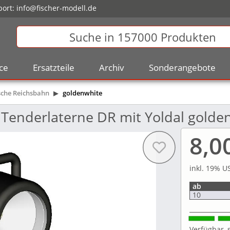
ort:
info@fischer-modell.de
ce
Ersatzteile
Archiv
Sonderangebote
che Reichsbahn
goldenwhite
Tenderlaterne DR mit Yoldal golde
8,0
inkl. 19% US
ab
10
Verfügbar, s