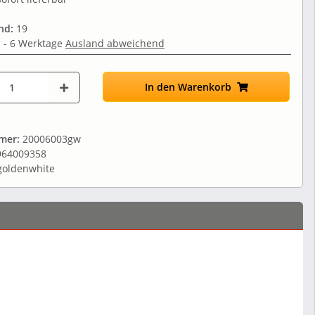
nd:
19
 - 6 Werktage
Ausland abweichend
In den Warenkorb
mmer:
20006003gw
964009358
goldenwhite