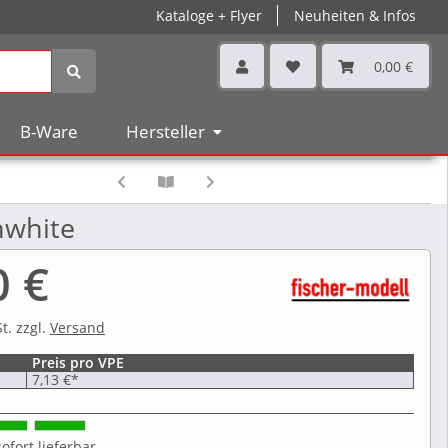
Kataloge + Flyer
Neuheiten & Infos
0,00 €
B-Ware
Hersteller
nwhite
0 €
t. zzgl.
Versand
Preis pro VPE
7,13 €
*
ofort lieferbar