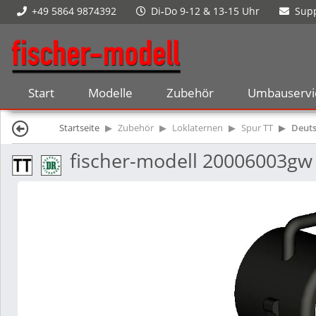
+49 5864 9874392
Di
-
Do 9-12 & 13-15 Uhr
Supp
Start
Modelle
Zubehör
Umbauservi
Startseite
Zubehör
Loklaternen
Spur TT
Deuts
fischer-modell 20006003gw 