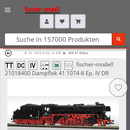
41 1074-8 Ep. IV DR
BR 41 Reko
fischer-modell
21018400 Dampflok 41 1074-8 Ep. IV DR