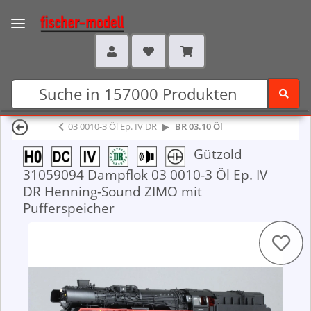
03 0010-3 Öl Ep. IV DR
BR 03.10 Öl
Gützold
31059094 Dampflok 03 0010-3 Öl Ep. IV
DR Henning-Sound ZIMO mit
Pufferspeicher