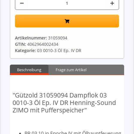
Artikelnummer:
31059094
GTIN:
4062964002434
Kategorie:
03 0010-3 Öl Ep. IV DR
Beschreibung
Frage zum Artikel
"Gützold 31059094 Dampflok 03
0010-3 Öl Ep. IV DR Henning-Sound
ZIMO mit Pufferspeicher"
BR 03.10 in Epoche IV mit Ölhauptfeuerung