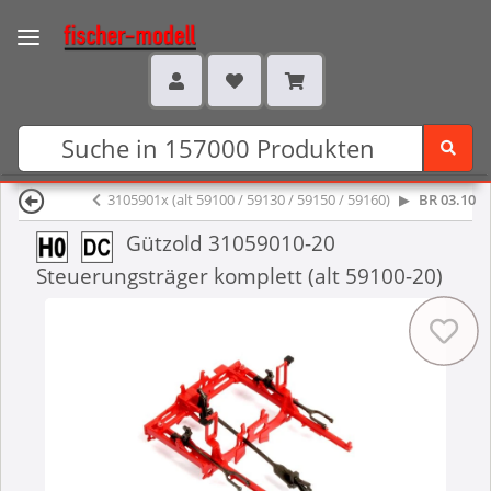
3105901x (alt 59100 / 59130 / 59150 / 59160)
BR 03.10
Gützold 31059010-20
Steuerungsträger komplett (alt 59100-20)