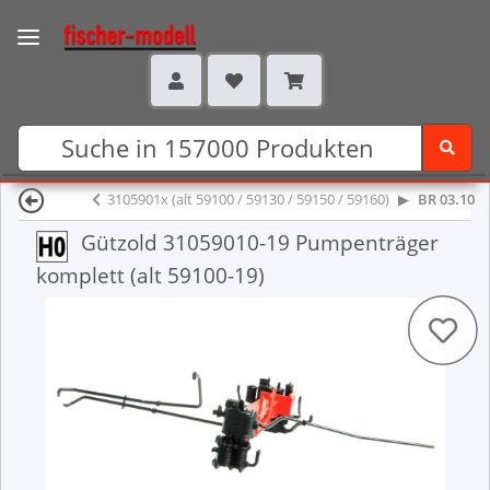
3105901x (alt 59100 / 59130 / 59150 / 59160)
BR 03.10
Gützold 31059010-19 Pumpenträger
komplett (alt 59100-19)