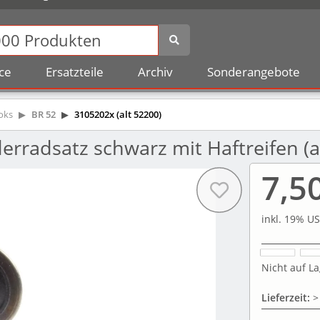
ce
Ersatzteile
Archiv
Sonderangebote
oks
BR 52
3105202x (alt 52200)
rradsatz schwarz mit Haftreifen (a
7,5
inkl. 19% US
Nicht auf La
Lieferzeit:
>