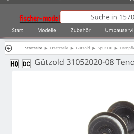
Start
Modelle
Zubehör
Umbauservi
Startseite
Ersatzteile
Gützold
Spur H0
Dampfl
Gützold 31052020-08 Tende