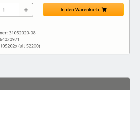
In den Warenkorb
mer:
31052020-08
64020971
105202x (alt 52200)