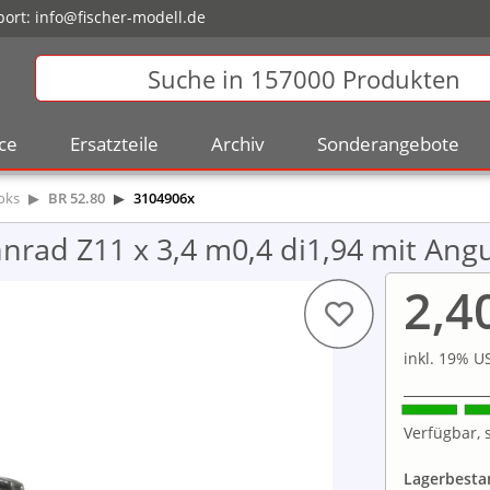
ort:
info@fischer-modell.de
ce
Ersatzteile
Archiv
Sonderangebote
oks
BR 52.80
3104906x
rad Z11 x 3,4 m0,4 di1,94 mit Ang
2,4
inkl. 19% US
Verfügbar, s
Lagerbesta