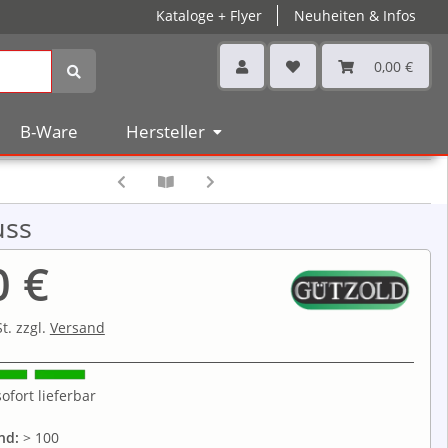
Kataloge + Flyer
Neuheiten & Infos
0,00 €
B-Ware
Hersteller
uss
0 €
t. zzgl.
Versand
ofort lieferbar
nd:
> 100