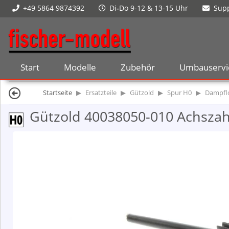
+49 5864 9874392
Di
-
Do 9-12 & 13-15 Uhr
Supp
Start
Modelle
Zubehör
Umbauservi
Startseite
Ersatzteile
Gützold
Spur H0
Dampfl
Gützold 40038050-010 Achszahn