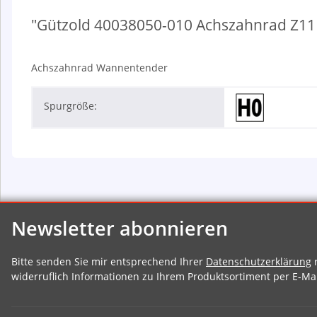
"Gützold 40038050-010 Achszahnrad Z11 x
Achszahnrad Wannentender
Spurgröße:
Newsletter abonnieren
Bitte senden Sie mir entsprechend Ihrer
Datenschutzerklärung
r
widerruflich Informationen zu Ihrem Produktsortiment per E-Mai