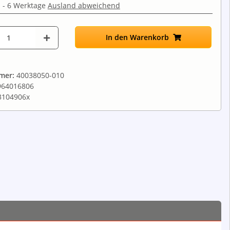
 - 6 Werktage
Ausland abweichend
In den Warenkorb
mmer:
40038050-010
964016806
3104906x