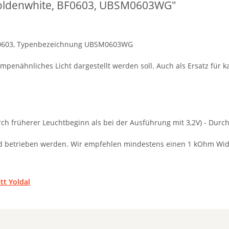
 goldenwhite, BF0603, UBSM0603WG"
m 0603, Typenbezeichnung UBSM0603WG
enähnliches Licht dargestellt werden soll. Auch als Ersatz für ka
 früherer Leuchtbeginn als bei der Ausführung mit 3,2V) - Durchl
d betrieben werden. Wir empfehlen mindestens einen 1 kOhm Wi
tt Yoldal