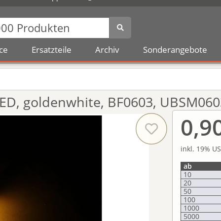
ce
Ersatzteile
Archiv
Sonderangebote
 LED, goldenwhite, BF0603, UBSM0
0,9
inkl. 19% US
ab
10
20
50
100
1000
5000