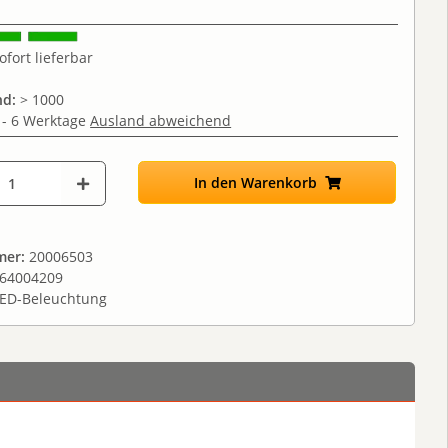
ofort lieferbar
nd:
> 1000
 - 6 Werktage
Ausland abweichend
In den Warenkorb
mer:
20006503
64004209
ED-Beleuchtung