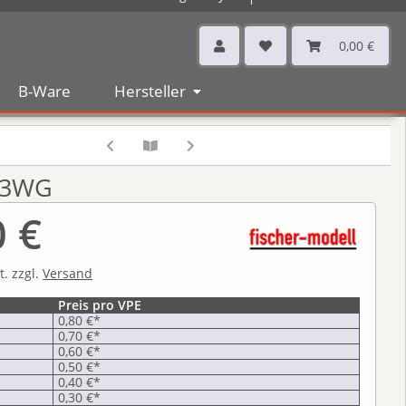
0,00 €
B-Ware
Hersteller
603WG
0 €
t. zzgl.
Versand
Preis pro VPE
0,80 €
*
0,70 €
*
0,60 €
*
0,50 €
*
0,40 €
*
0,30 €
*