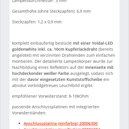
Lampendurchmesser: 3 mm
Gesamthöhe (ohne Steckzapfen): 6,9 mm
Steckzapfen: 1,2 x 0,9 mm
komplett einbaufertig bestückt
mit einer Yoldal-LED
goldenwhite inkl. ca. 10cm Kupferlackdraht
(bereits
angelötet) mit verzinnten Drahtenden zum einfachen
montieren. Der detailierte Lampenkörper wurde zur
Nachbildung eines Reflektors auf der
Innenseite mit
hochdeckender weißer Farbe
ausgelegt, sodass sich
mit der
davor eingesetzten Kunststoffscheibe
ein
absolut vorbildgetreues Leuchtbild ergibt.
empfohlener Vorwiderstand: 8-10kOhm
passende Anschlussplatinen mit integrierten
Vorwiderständen:
Anschlussplatine (einfarbig) 20006300