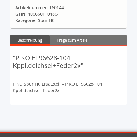
Artikelnummer:
160144
GTIN:
4066601104864
Kategorie:
Spur H0
Beschreibung
Frage zum Artikel
"PIKO ET96628-104
Kppl.deichsel+Feder2x"
PIKO Spur H0 Ersatzteil » PIKO ET96628-104
Kppl.deichsel+Feder2x