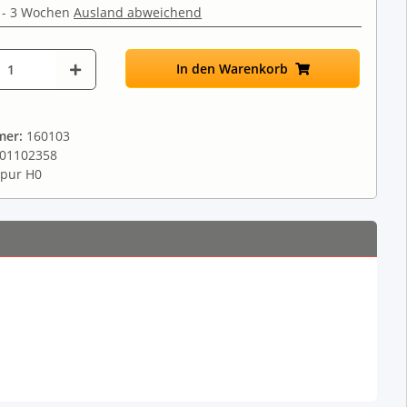
 - 3 Wochen
Ausland abweichend
In den Warenkorb
mer:
160103
01102358
pur H0