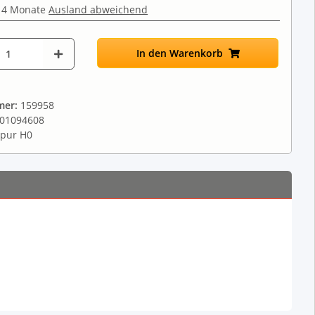
 4 Monate
Ausland abweichend
In den Warenkorb
mer:
159958
01094608
pur H0