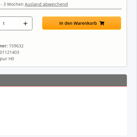
 - 3 Wochen
Ausland abweichend
In den Warenkorb
mer:
159632
01121403
pur H0