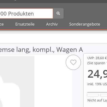
ce
Ersatzteile
Archiv
Sonderangebote
emse lang, kompl., Wagen A
UVP
:
28,60 €
(Sie sparen
24,
inkl. 19% US
Nicht auf La