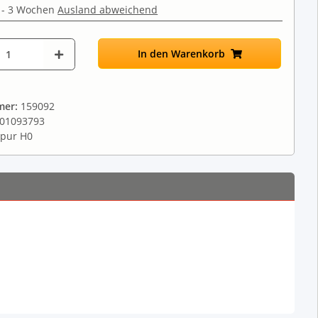
 - 3 Wochen
Ausland abweichend
In den Warenkorb
mer:
159092
01093793
pur H0