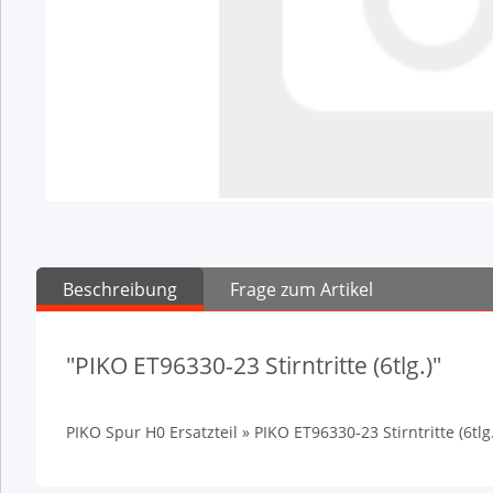
Beschreibung
Frage zum Artikel
"PIKO ET96330-23 Stirntritte (6tlg.)"
PIKO Spur H0 Ersatzteil » PIKO ET96330-23 Stirntritte (6tlg.