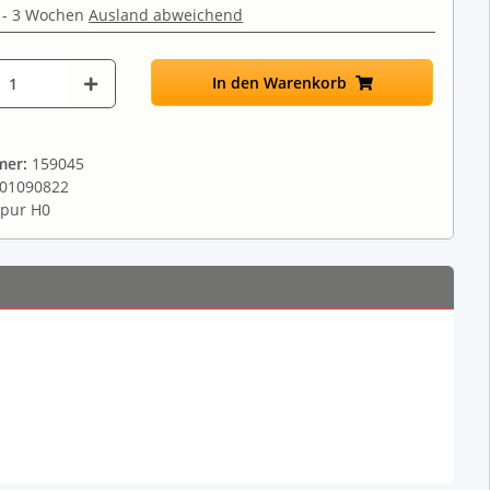
 - 3 Wochen
Ausland abweichend
In den Warenkorb
mer:
159045
01090822
pur H0