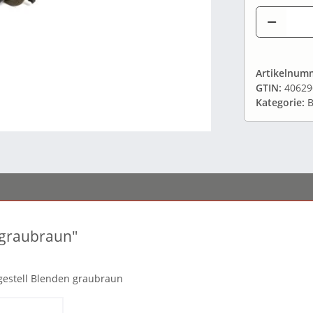
Artikelnum
GTIN:
40629
Kategorie:
B
 graubraun"
gestell Blenden graubraun