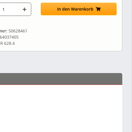
In den Warenkorb
mer:
50628461
64037405
R 628.4