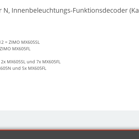
 N, Innenbeleuchtungs-Funktionsdecoder (Ka
FL12 = ZIMO MX605SL
= ZIMO MX605FL
N, 2x MX605SL und 7x MX605FL
MX605N und 5x MX605FL