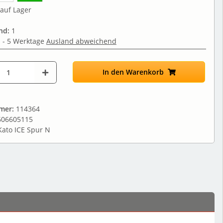
auf Lager
nd:
1
 - 5 Werktage
Ausland abweichend
In den Warenkorb
mmer:
114364
606605115
Kato ICE Spur N