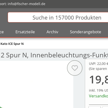
ort:
info@fischer-modell.de
ce
Ersatzteile
Archiv
Sonderangebote
Kato ICE Spur N
2 Spur N, Innenbeleuchtungs-Funkt
UVP
:
22,00 
(Sie sparen
19,
inkl. 19% U
Versandko