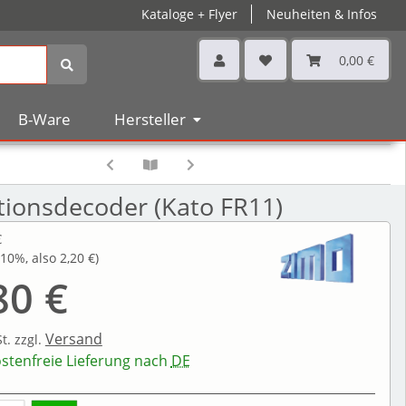
Kataloge + Flyer
Neuheiten & Infos
0,00 €
B-Ware
Hersteller
ionsdecoder (Kato FR11)
€
10%
, also
2,20 €
)
80 €
Versand
St.
zzgl.
stenfreie Lieferung nach
DE