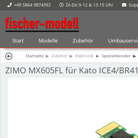
+49 5864 9874392
Di
-
Do 9-12 & 13-15 Uhr
Supp
Start
Modelle
Zubehör
Umbauservi
Startseite
Zubehör
Elektronik
Spezialdecoder
ZIMO MX605FL für Kato ICE4/BR41