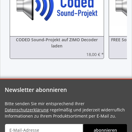
CODED Sound-Projekt auf ZIMO Decoder
FREE Soun
laden
18,00 €
*
Newsletter abonnieren
Bitte senden Sie mir entsprechend Ihrer
Datenschutzerklärung
regelmäßig und jederzeit widerruflich
Informationen zu Ihrem Produktsortiment per E-Mail zu.
abonnieren