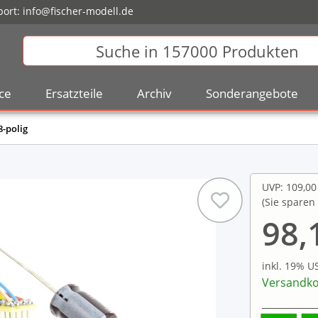
ort:
info@fischer-modell.de
ce
Ersatzteile
Archiv
Sonderangebote
8-polig
UVP
:
109,00
(Sie sparen
98,
inkl. 19% U
Versandko