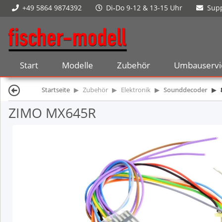
+49 5864 9874392
Di
-
Do 9-12 & 13-15 Uhr
Supp
Start
Modelle
Zubehör
Umbauservi
Startseite
Zubehör
Elektronik
Sounddecoder
ZIMO MX645R