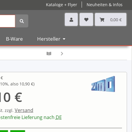
Kataloge + Flyer
Neuheiten & Infos
0,00 €
B-Ware
Hersteller
 €
10%
, also
10,90 €
)
10 €
Versand
St.
zzgl.
stenfreie Lieferung nach
DE