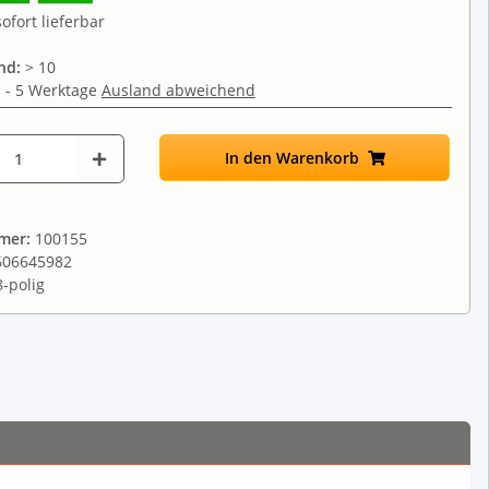
ofort lieferbar
nd:
> 10
 - 5 Werktage
Ausland abweichend
In den Warenkorb
mmer:
100155
606645982
8-polig