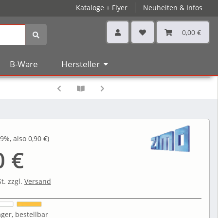
Kataloge + Flyer
Neuheiten & Infos
0,00 €
B-Ware
Hersteller
9%
, also
0,90 €
)
0 €
t. zzgl.
Versand
ger, bestellbar