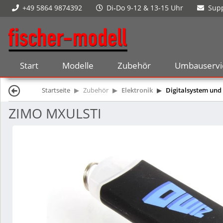
+49 5864 9874392
Di
-
Do 9-12 & 13-15 Uhr
Supp
Start
Modelle
Zubehör
Umbauservi
Startseite
Zubehör
Elektronik
Digitalsystem und
ZIMO MXULSTI