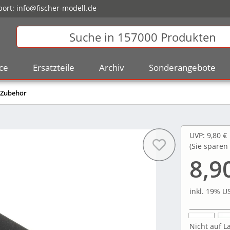
ort:
info@fischer-modell.de
ce
Ersatzteile
Archiv
Sonderangebote
 Zubehör
UVP
:
9,80 €
(Sie sparen
8,9
inkl. 19% US
Nicht auf La