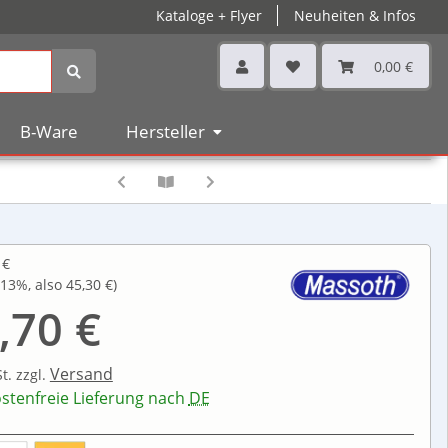
Kataloge + Flyer
Neuheiten & Infos
0,00 €
B-Ware
Hersteller
 €
13%
, also
45,30 €
)
,70 €
Versand
St.
zzgl.
stenfreie Lieferung nach
DE