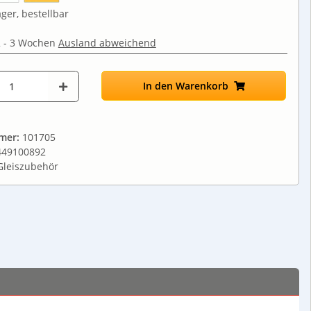
ger, bestellbar
2 - 3 Wochen
Ausland abweichend
In den Warenkorb
mmer:
101705
449100892
Gleiszubehör