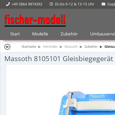
+49 5864 9874392
Di
-
Do 9-12 & 13-15 Uhr
Supp
Start
Modelle
Zubehör
Umbauservi
Startseite
Hersteller
Massoth
Zubehör
Gleisz
Massoth 8105101 Gleisbiegegerät I