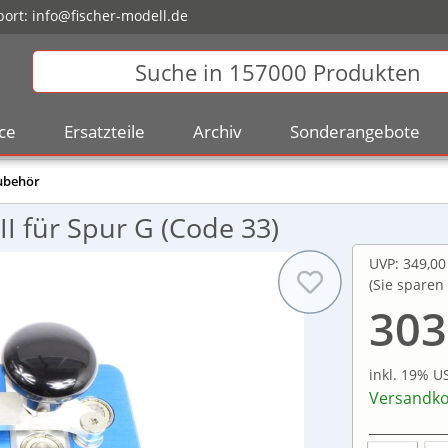
ort:
info@fischer-modell.de
ce
Ersatzteile
Archiv
Sonderangebote
ubehör
I für Spur G (Code 33)
UVP
:
349,00
(Sie sparen
303
inkl. 19% U
Versandko