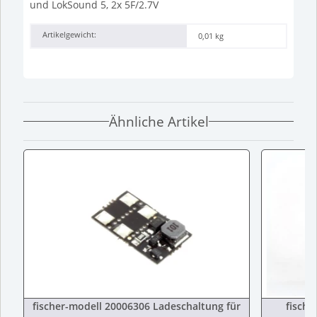
und LokSound 5, 2x 5F/2.7V
Artikelgewicht:
0,01
kg
Ähnliche Artikel
fischer-modell 20006306 Ladeschaltung für
fische