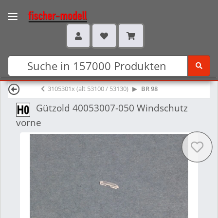
3105301x (alt 53100 / 53130)
BR 98
Gützold 40053007-050 Windschutz
vorne