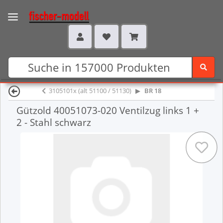
3105101x (alt 51100 / 51130)
BR 18
Gützold 40051073-020 Ventilzug links 1 +
2 - Stahl schwarz