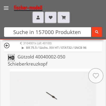
3104001x (alt 40100)
BR 75.5 / Sächs. XIV HT / ETAT32 / SNCB 96
Gützold 40040002-050
Schieberkreuzkopf