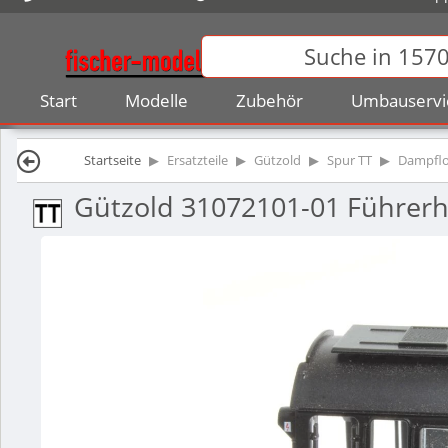
Start
Modelle
Zubehör
Umbauservi
Startseite
Ersatzteile
Gützold
Spur TT
Dampfl
Gützold 31072101-01 Führerha