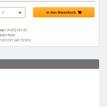
In den Warenkorb
mer:
31072101-01
64013560
1072101 (alt 72101)