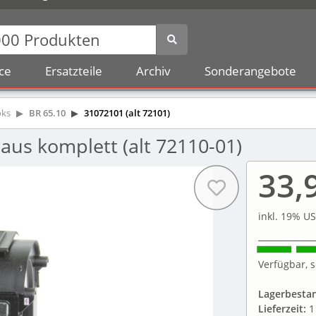
ce
Ersatzteile
Archiv
Sonderangebote
oks
BR 65.10
31072101 (alt 72101)
us komplett (alt 72110-01)
33,
inkl. 19% US
Verfügbar, s
Lagerbesta
Lieferzeit:
1