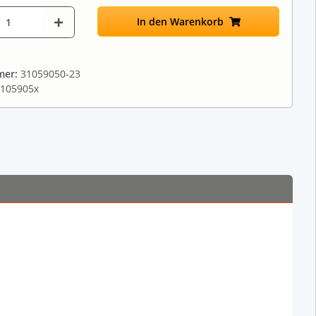
In den Warenkorb
mer:
31059050-23
3105905x