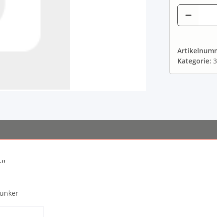
Artikelnum
Kategorie:
r"
bunker