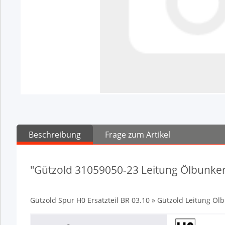
Beschreibung
Frage zum Artikel
"Gützold 31059050-23 Leitung Ölbunke
Gützold Spur H0 Ersatzteil BR 03.10 » Gützold Leitung Öl