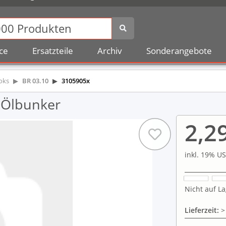
ce
Ersatzteile
Archiv
Sonderangebote
oks
BR 03.10
3105905x
 Ölbunker
2,2
inkl. 19% US
Nicht auf La
Lieferzeit:
>