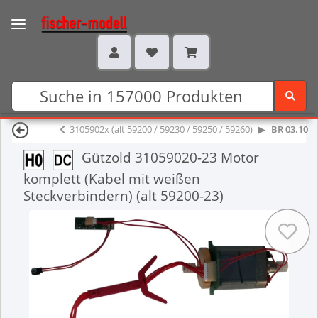
3105902x (alt 59200 / 59230 / 59250 / 59260)
BR 03.10
Gützold 31059020-23 Motor
komplett (Kabel mit weißen
Steckverbindern) (alt 59200-23)