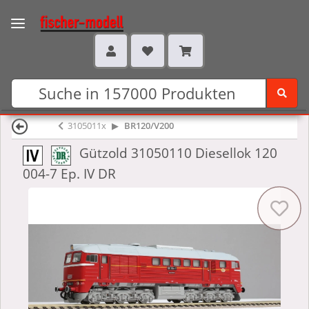
3105011x
BR120/V200
Gützold 31050110 Diesellok 120
004-7 Ep. IV DR