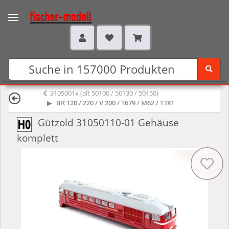
3105001x (alt 50100 / 50130 / 50150)
BR 120 / 220 / V 200 / T679 / M62 / T781
Gützold 31050110-01 Gehäuse
komplett