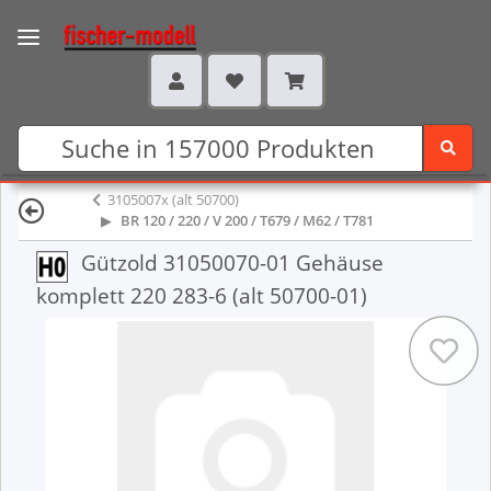
3105007x (alt 50700)
BR 120 / 220 / V 200 / T679 / M62 / T781
Gützold 31050070-01 Gehäuse
komplett 220 283-6 (alt 50700-01)