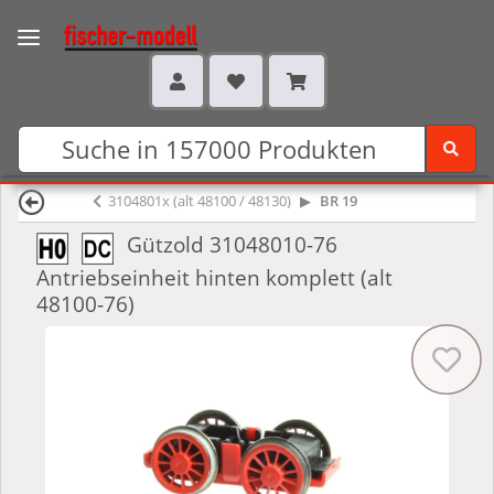
3104801x (alt 48100 / 48130)
BR 19
Gützold 31048010-76
Antriebseinheit hinten komplett (alt
48100-76)