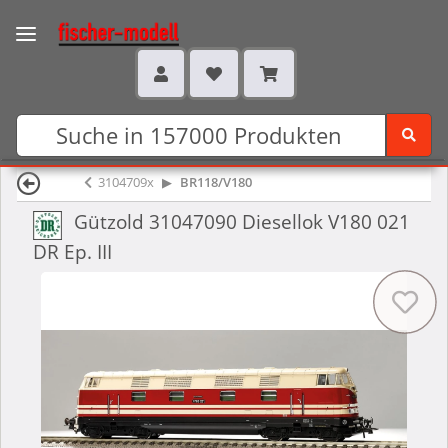
3104709x
BR118/V180
Gützold 31047090 Diesellok V180 021
DR Ep. III