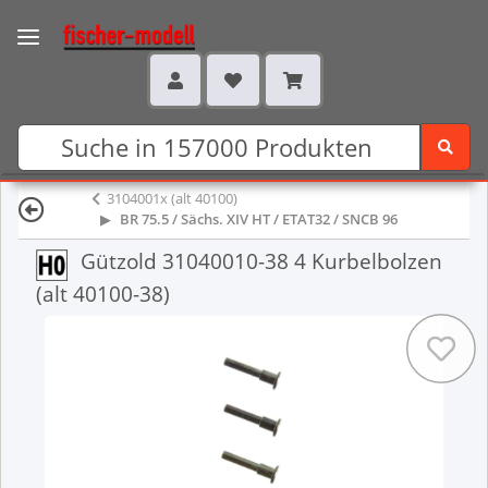
3104001x (alt 40100)
BR 75.5 / Sächs. XIV HT / ETAT32 / SNCB 96
Gützold 31040010-38 4 Kurbelbolzen
(alt 40100-38)