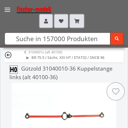
3104001x (alt 40100)
BR 75.5 / Sächs. XIV HT / ETAT32 / SNCB 96
Gützold 31040010-36 Kuppelstange
links (alt 40100-36)