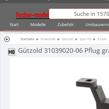
Start
Modelle
Zubehör
Umbauservi
Startseite
Ersatzteile
Gützold
Spur H0
E-Loks
Gützold 31039020-06 Pflug gr