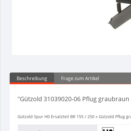
Beschreibung
Frage zum Artikel
"Gützold 31039020-06 Pflug graubraun 
Gützold Spur H0 Ersatzteil BR 155 / 250 » Gützold Pflug g