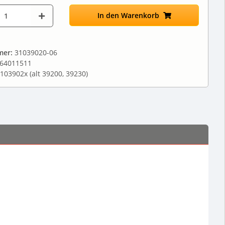
In den Warenkorb
mer:
31039020-06
64011511
103902x (alt 39200, 39230)