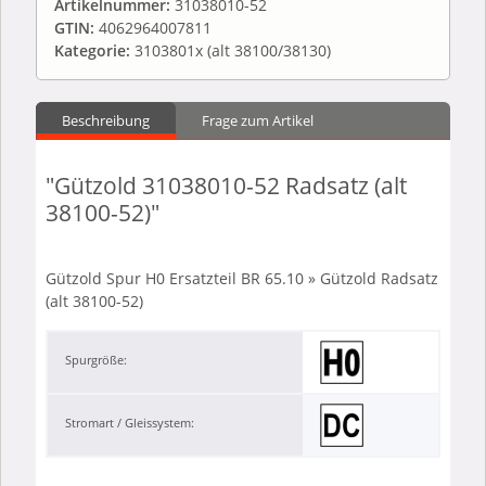
Artikelnummer:
31038010-52
GTIN:
4062964007811
Kategorie:
3103801x (alt 38100/38130)
Beschreibung
Frage zum Artikel
"Gützold 31038010-52 Radsatz (alt
38100-52)"
Gützold Spur H0 Ersatzteil BR 65.10 » Gützold Radsatz
(alt 38100-52)
Spurgröße:
Stromart / Gleissystem: