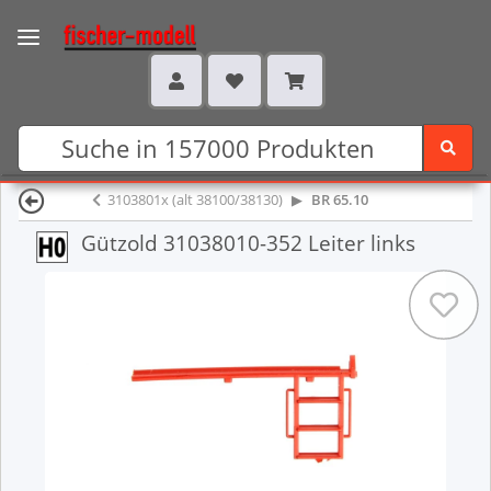
3103801x (alt 38100/38130)
BR 65.10
Gützold 31038010-352 Leiter links