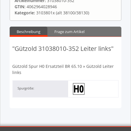
Artikelnummer:
31038010-352
GTIN:
4062964028946
Kategorie:
3103801x (alt 38100/38130)
Beschreibung
Frage zum Artikel
"Gützold 31038010-352 Leiter links"
Gützold Spur H0 Ersatzteil BR 65.10 » Gützold Leiter
links
Spurgröße: