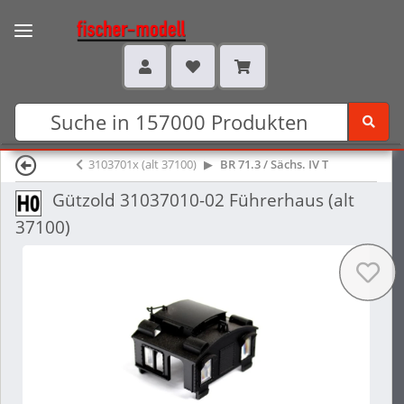
3103701x (alt 37100)
BR 71.3 / Sächs. IV T
Gützold 31037010-02 Führerhaus (alt
37100)