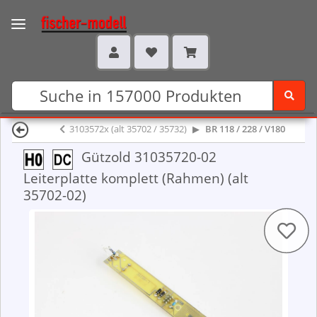
3103572x (alt 35702 / 35732)
BR 118 / 228 / V180
Gützold 31035720-02
Leiterplatte komplett (Rahmen) (alt
35702-02)