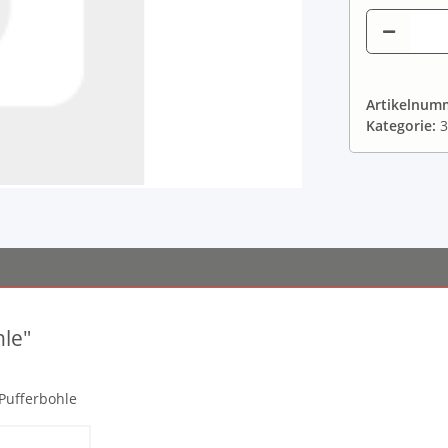
Artikelnum
Kategorie:
3
hle"
 Pufferbohle