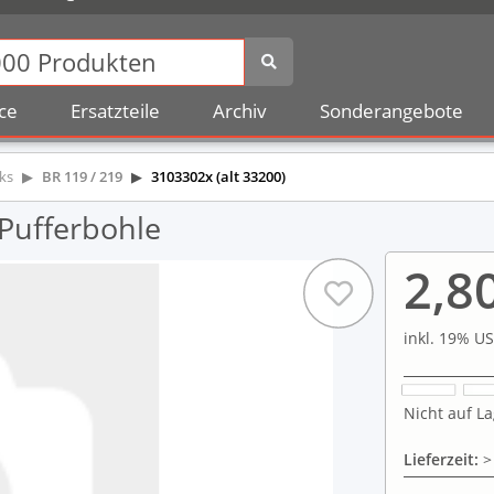
ce
Ersatzteile
Archiv
Sonderangebote
oks
BR 119 / 219
3103302x (alt 33200)
 Pufferbohle
2,8
inkl. 19% US
Nicht auf La
Lieferzeit:
>