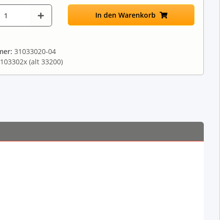
In den Warenkorb
mer:
31033020-04
103302x (alt 33200)