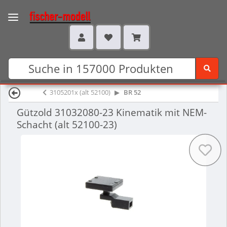
3105201x (alt 52100)
BR 52
Gützold 31032080-23 Kinematik mit NEM-
Schacht (alt 52100-23)