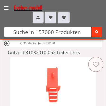
3104906x
BR 52.80
Gützold 31032010-062 Leiter links