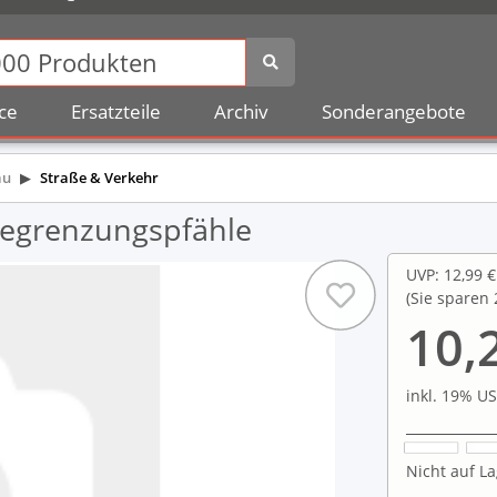
ce
Ersatzteile
Archiv
Sonderangebote
au
Straße & Verkehr
Begrenzungspfähle
UVP
:
12,99 €
(Sie sparen
10,
inkl. 19% US
Nicht auf La