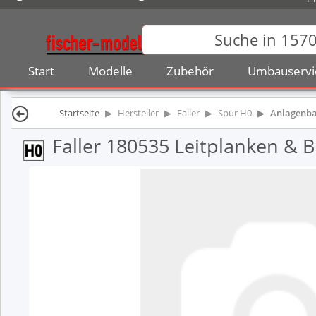
Start
Modelle
Zubehör
Umbauservi
Startseite
Hersteller
Faller
Spur H0
Anlagenb
Faller 180535 Leitplanken & 