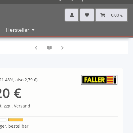
0,00 €
Hersteller
21.48%
, also
2,79 €
)
20 €
t. zzgl.
Versand
ger, bestellbar