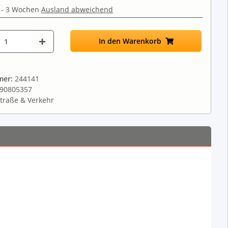
 - 3 Wochen
Ausland abweichend
In den Warenkorb
mer:
244141
90805357
traße & Verkehr