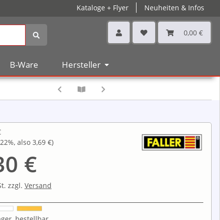
Kataloge + Flyer
Neuheiten & Infos
0,00 €
B-Ware
Hersteller
€
22%
, also
3,69 €
)
30 €
t. zzgl.
Versand
ger, bestellbar