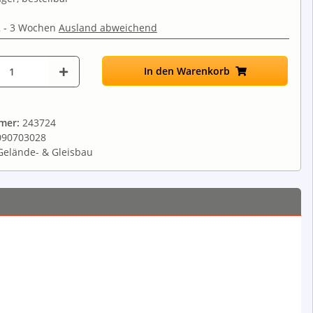
2 - 3 Wochen
Ausland abweichend
In den Warenkorb
mmer:
243724
090703028
Gelände- & Gleisbau