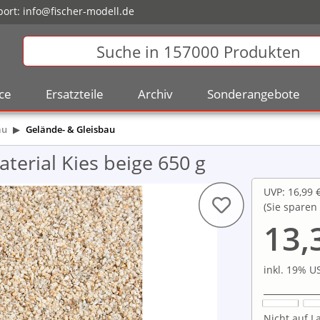
ort:
info@fischer-modell.de
ce
Ersatzteile
Archiv
Sonderangebote
au
Gelände- & Gleisbau
terial Kies beige 650 g
UVP
:
16,99 
(Sie sparen
13,
inkl. 19% US
Nicht auf La