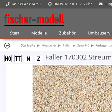
+49 5864 9874392
Di
-
Do 9-12 & 13-15 Uhr
Supp
Start
Modelle
Zubehör
Umbauservi
Startseite
Hersteller
Faller
Spur H0
Anlagenb
Faller 170302 Streuma