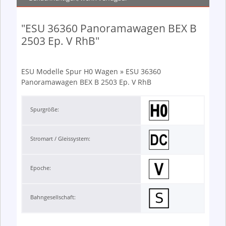
"ESU 36360 Panoramawagen BEX B
2503 Ep. V RhB"
ESU Modelle Spur H0 Wagen » ESU 36360
Panoramawagen BEX B 2503 Ep. V RhB
Spurgröße:
Stromart / Gleissystem:
Epoche:
Bahngesellschaft: